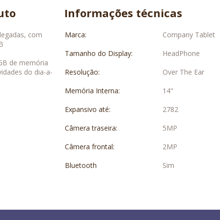
uto
Informações técnicas
olegadas, com
Marca:
Company Tablet
GB
Tamanho do Display:
HeadPhone
GB de memória
idades do dia-a-
Resolução:
Over The Ear
Memória Interna:
14"
Expansivo até:
2782
Câmera traseira:
5MP
Câmera frontal:
2MP
Bluetooth
Sim